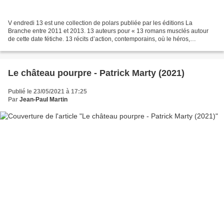
V endredi 13 est une collection de polars publiée par les éditions La
Branche entre 2011 et 2013. 13 auteurs pour « 13 romans musclés autour
de cette date fétiche. 13 récits d’action, contemporains, où le héros,
l’héroïne, met sa vie en jeu pour : un...
Le château pourpre - Patrick Marty (2021)
Publié le 23/05/2021 à 17:25
Par
Jean-Paul Martin