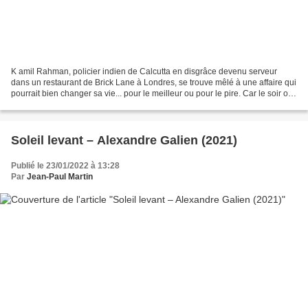
K amil Rahman, policier indien de Calcutta en disgrâce devenu serveur
dans un restaurant de Brick Lane à Londres, se trouve mêlé à une affaire qui
pourrait bien changer sa vie... pour le meilleur ou pour le pire. Car le soir où
il assure le service au...
Soleil levant – Alexandre Galien (2021)
Publié le 23/01/2022 à 13:28
Par
Jean-Paul Martin