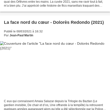
quai des Orfèvres entre les mains. La cuvée 2021, sans me ravir tout à fait,
m’a bien plu. J’ai apprécié cette histoire de flics marseillais traquant des
braqueurs de fourgons...
La face nord du cœur - Dolorès Redondo (2021)
Publié le 08/03/2021 à 16:32
Par
Jean-Paul Martin
C eux qui connaissent Amaia Salazar depuis la Trilogie du Baztan (Le
gardien invisible, De chair et d’os, Une offrande à la tempête) la retrouvent
quelques années auparavant alors qu’elle a été sélectionnée par la Police