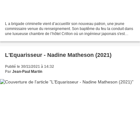
L a brigade criminelle vient d’accueillir son nouveau patron, une jeune
commissaire venue du renseignement. Son baptême du feu la conduit dans
une luxueuse chambre de l’hôtel Crillon où un ingénieur japonais s'est
donné la mort par éventration (seppuku)....
L'Equarisseur - Nadine Matheson (2021)
Publié le 30/11/2021 à 14:32
Par
Jean-Paul Martin