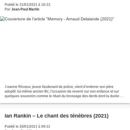
Publié le 31/01/2021 à 16:31
Par
Jean-Paul Martin
J eanne Ricoeur, jeune lieutenant de police, vient d’enterrer son père
adoptif, lui-même ancien flic, l’occasion de revenir sur son enfance et sur
quelques souvenirs comme le rituel du brossage des dents dont la durée est
fixée par les grains qui coulent...
Ian Rankin – Le chant des ténèbres (2021)
Publié le 28/01/2021 à 09:11