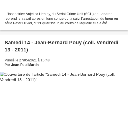
L 'inspectrice Anjelica Henley, du Serial Crime Unit (SCU) de Londres
reprend le travail après un long congé qui a suivi l’arrestation du tueur en
série Peter Olivier, dit l’Equarisseur, au cours de laquelle elle a été
grièvement blessée. Elle se retrouve...
Samedi 14 - Jean-Bernard Pouy (coll. Vendredi
13 - 2011)
Publié le 27/05/2021 à 15:48
Par
Jean-Paul Martin