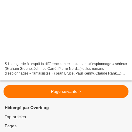
S i l’on garde à l'esprit la différence entre les romans d’espionnage « sérieux
(Graham Greene, John Le Carré, Pierre Nord…) et les romans
d’espionnages « fantaisistes » (Jean Bruce, Paul Kenny, Claude Rank…)
Retour de service figure bien évidemment dans...
Page suivante >
Hébergé par Overblog
Top articles
Pages