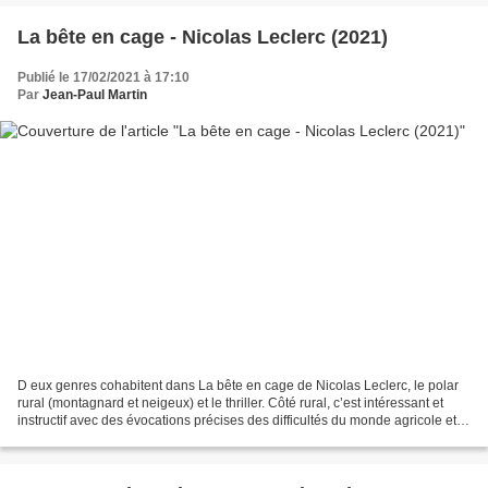
La bête en cage - Nicolas Leclerc (2021)
Publié le 17/02/2021 à 17:10
Par
Jean-Paul Martin
D eux genres cohabitent dans La bête en cage de Nicolas Leclerc, le polar
rural (montagnard et neigeux) et le thriller. Côté rural, c’est intéressant et
instructif avec des évocations précises des difficultés du monde agricole et
des éleveurs qui triment...