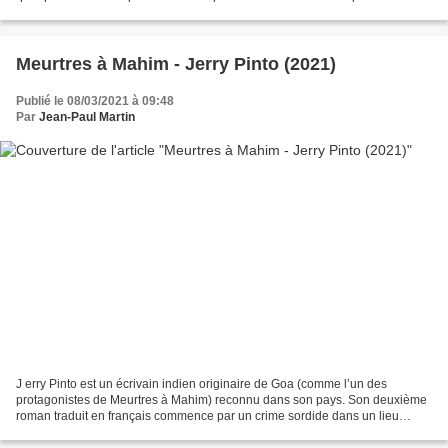
forale de Navarre pour suivre...
Meurtres à Mahim - Jerry Pinto (2021)
Publié le 08/03/2021 à 09:48
Par
Jean-Paul Martin
J erry Pinto est un écrivain indien originaire de Goa (comme l’un des
protagonistes de Meurtres à Mahim) reconnu dans son pays. Son deuxième
roman traduit en français commence par un crime sordide dans un lieu
sordide : un homme est découvert mort dans...