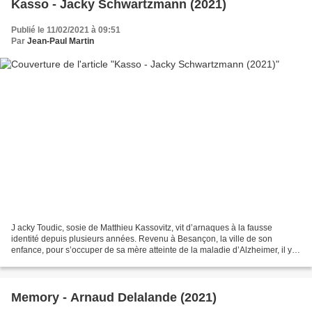
Kasso - Jacky Schwartzmann (2021)
Publié le 11/02/2021 à 09:51
Par
Jean-Paul Martin
J acky Toudic, sosie de Matthieu Kassovitz, vit d’arnaques à la fausse
identité depuis plusieurs années. Revenu à Besançon, la ville de son
enfance, pour s’occuper de sa mère atteinte de la maladie d’Alzheimer, il y
retrouve quelques copains de jeunesse...
Memory - Arnaud Delalande (2021)