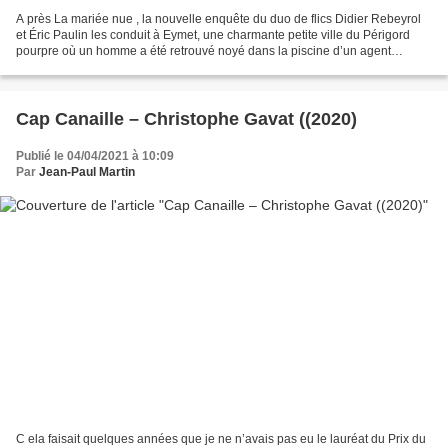
A près La mariée nue , la nouvelle enquête du duo de flics Didier Rebeyrol
et Éric Paulin les conduit à Eymet, une charmante petite ville du Périgord
pourpre où un homme a été retrouvé noyé dans la piscine d’un agent
immobilier. Celui-ci avait une liaison...
Cap Canaille – Christophe Gavat ((2020)
Publié le 04/04/2021 à 10:09
Par
Jean-Paul Martin
C ela faisait quelques années que je ne n’avais pas eu le lauréat du Prix du