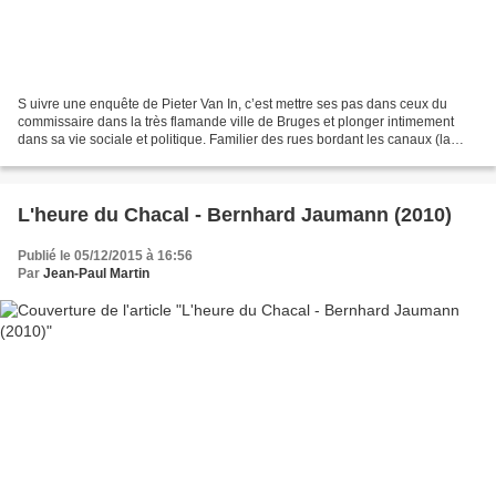
S uivre une enquête de Pieter Van In, c’est mettre ses pas dans ceux du
commissaire dans la très flamande ville de Bruges et plonger intimement
dans sa vie sociale et politique. Familier des rues bordant les canaux (la
Venise du nord n’est toutefois pas...
L'heure du Chacal - Bernhard Jaumann (2010)
Publié le 05/12/2015 à 16:56
Par
Jean-Paul Martin