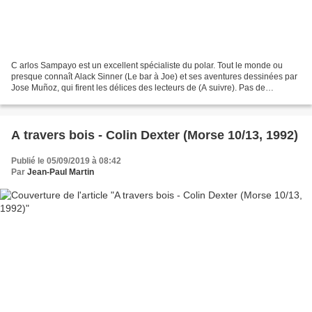
C arlos Sampayo est un excellent spécialiste du polar. Tout le monde ou
presque connaît Alack Sinner (Le bar à Joe) et ses aventures dessinées par
Jose Muñoz, qui firent les délices des lecteurs de (A suivre). Pas de
détective privé désabusé ici mais...
A travers bois - Colin Dexter (Morse 10/13, 1992)
Publié le 05/09/2019 à 08:42
Par
Jean-Paul Martin