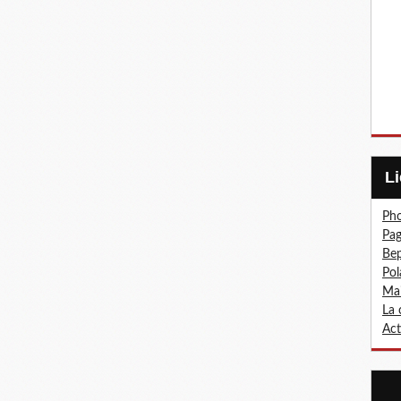
Pho
Pa
Bep
Pol
Mai
La 
Act