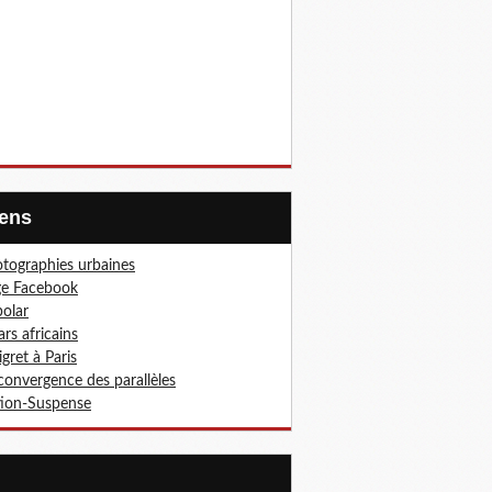
Liens
tographies urbaines
ge Facebook
olar
ars africains
gret à Paris
convergence des parallèles
ion-Suspense