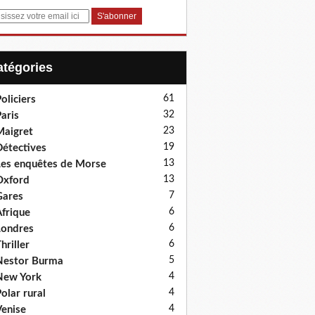
Catégories
61
oliciers
32
aris
23
aigret
19
étectives
13
es enquêtes de Morse
13
Oxford
7
Gares
6
frique
6
ondres
6
hriller
5
Nestor Burma
4
New York
4
olar rural
4
enise