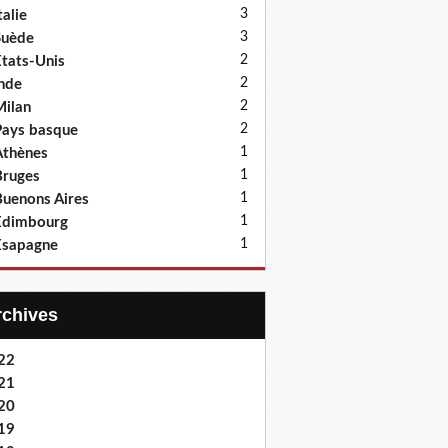
3
talie
3
Suède
2
tats-Unis
2
nde
2
ilan
2
ays basque
1
thènes
1
ruges
1
uenons Aires
1
Edimbourg
1
Esapagne
Archives
22
21
20
19