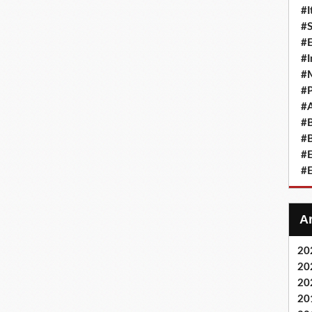
#I
#
#E
#I
#M
#P
#A
#B
#B
#
#
20
20
20
20