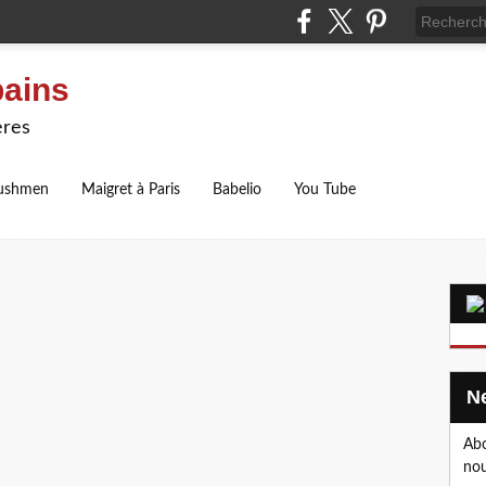
bains
ères
ushmen
Maigret à Paris
Babelio
You Tube
Abo
nou