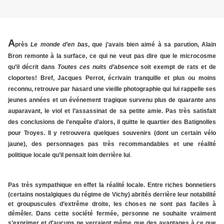
A
près
Le monde d’en bas
, que j’avais bien aimé à sa parution, Alain
Bron remonte à la surface, ce qui ne veut pas dire que le microcosme
qu’il décrit dans
Toutes ces nuits d’absence
soit exempt de rats et de
cloportes! Bref, Jacques Perrot, écrivain tranquille et plus ou moins
reconnu, retrouve par hasard une vieille photographie qui lui rappelle ses
jeunes années et un événement tragique survenu plus de quarante ans
auparavant, le viol et l’assassinat de sa petite amie. Pas très satisfait
des conclusions de l’enquête d’alors, il quitte le quartier des Batignolles
pour Troyes. Il y retrouvera quelques souvenirs (dont un certain vélo
jaune), des personnages pas très recommandables et une réalité
politique locale qu’il pensait loin derrière lui
.
Pas très sympathique en effet la réalité locale. Entre riches bonnetiers
(
certains
nostalgiques du régime de Vichy) abrités derrière leur notabilité
et groupuscules d’extrême droite, les choses ne sont pas faciles à
démêler. Dans cette société fermée, personne ne souhaite vraiment
s’exprimer et d'aucuns ne verraient même que des avantages à ce que