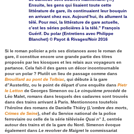
Ensuite, les gens qui lisaient toute cette
littérature de gare, ils continuaient leur bouquin
en arrivant chez eux. Aujourd’hui, ils allument la
télé. Pour moi, la littérature de gare actuelle,
c’est les séries policières à la télé." François
Guérif. Du polar (Entretiens avec Philippe
Blanchet) © Payot & Rivages/Noir 2016
Si le roman policier a pris ses distances avec le roman de
gare, il constitue encore une grande partie des titres
proposés par les kiosques et les relais aux voyageurs en
partance. Cela fait-il des gares un décor incontournable
pour un polar ? Plutôt un lieu de passage comme dans
Brouillard au pont de Tolbiac
,
qui débute à la gare
d’’Austerlitz, ou le point de départ d’une enquête dans
Pietr
le Letton
de Georges Simenon ou
Le cinquième procédé
de
Léo Malet, romans dans lesquels des cadavres sont trouvés
dans des trains arrivant à Paris. Mentionnons toutefois
l’héroïne des romans de Danielle Thiéry (
L’ombre des morts
,
Crimes de Seine
), chef du Service national de la police
ferroviaire ou celle de la série télévisée
Quai n° 1
, centrée
autour des trains et de la gare du Nord. Simenon évoque
également dans
Le revolver de Maigret
le commissariat