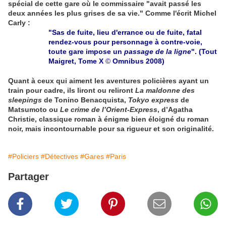
spécial de cette gare où le commissaire "avait passé les
deux années les plus grises de sa vie."
Comme l'écrit Michel
Carly :
"Sas de fuite, lieu d'errance ou de fuite, fatal
rendez-vous pour personnage à contre-voie,
toute gare impose un
passage de la ligne
". (Tout
Maigret, Tome X
©
Omnibus 2008)
Quant à ceux qui aiment les aventures policières ayant un
train pour cadre, ils liront ou reliront
La maldonne des
sleepings
de Tonino Benacquista,
Tokyo express
de
Matsumoto ou
Le crime de l’Orient-Express
, d’Agatha
Christie, classique roman à énigme bien éloigné du roman
noir, mais incontournable pour sa rigueur et son originalité.
#Policiers
#Détectives
#Gares
#Paris
Partager