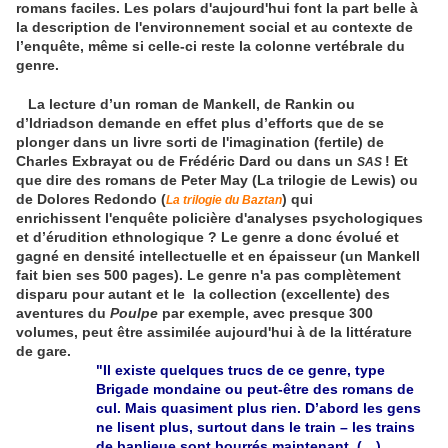
romans faciles. Les polars d'aujourd'hui font la part belle à
la description de l'environnement social et au contexte de
l’enquête, même si celle-ci reste la colonne vertébrale du
genre.
La lecture d’un roman de Mankell, de Rankin ou
d’Idriadson demande en effet plus d’efforts que de se
plonger dans un livre sorti de l'imagination (fertile) de
Charles Exbrayat ou de Frédéric Dard ou dans un
! Et
SAS
que dire des romans de Peter May (La trilogie de Lewis) ou
de Dolores Redondo (
) qui
La trilogie du Baztan
enrichissent l'enquête policière d'analyses psychologiques
et d’érudition ethnologique ? Le genre a donc évolué et
gagné en densité intellectuelle et en épaisseur (un Mankell
fait bien ses 500 pages). Le genre n'a pas complètement
disparu pour autant et le
la collection (excellente) des
aventures du
Poulpe
par exemple, avec presque 300
volumes, peut être assimilée aujourd'hui à de la littérature
de gare.
"Il existe quelques trucs de ce genre, type
Brigade mondaine ou peut-être des romans de
cul. Mais quasiment plus rien. D’abord les gens
ne lisent plus, surtout dans le train – les trains
de banlieue sont bourrés maintenant. (…)