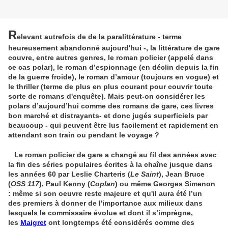
R
elevant autrefois de de la paralittérature - terme
heureusement abandonné aujourd'hui -, la littérature de gare
couvre, entre autres genres, le roman policier (appelé dans
ce cas polar), le roman d’espionnage (en déclin depuis la fin
de la guerre froide), le roman d’amour (toujours en vogue) et
le thriller (terme de plus en plus courant pour couvrir toute
sorte de romans d'enquête). Mais peut-on considérer les
polars d’aujourd’hui comme des romans de gare, ces livres
bon marché et distrayants- et donc jugés superficiels par
beaucoup - qui peuvent être lus facilement et rapidement en
attendant son train ou pendant le voyage ?
Le roman policier de gare a changé au fil des années avec
la fin des séries populaires écrites à la chaîne jusque dans
les années 60 par Leslie Charteris (
Le Saint
), Jean Bruce
(
OSS 117
), Paul Kenny (
Coplan
) ou même Georges Simenon
: même si son oeuvre reste majeure et qu'il aura été l’un
des premiers à donner de l'importance aux milieux dans
lesquels le commissaire évolue et dont il s’imprègne,
les
Maigret
ont longtemps été considérés comme des