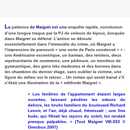
L
a
patience
de Maigret est une
enquête rapide, conclusion
d’une longue traque par la PJ de voleurs de bijoux, évoquée
dans
Maigret se défend
. L’action
se déroule
essentiellement dans l’immeuble du crime, où Maigret a
l’impression de parcourir « une sorte de
Paris condensé » » :
une Américaine excentrique, un barman, des rentiers, deux
représentants de commerce, une pédicure, un moniteur de
gymnastique, des gens très modestes et des bonnes dans
les chambres du dernier étage, sans oublier la victime, une
figure du milieu sur le retour… Un roman qui serait banal s’il
n’était une illustration de la « méthode Maigret ».
« Les fenêtres de l’appartement étaient larges
ouvertes, laissant pénétrer les odeurs du
dehors, les bruits familiers du boulevard Richard
Lenoir, et l’air, déjà chaud, frémissait ; une fine
buée, qui filtrait les rayons du soleil, les rendait
presque palpables. » (Tout Maigret VIII-533 ©
Omnibus 2007)