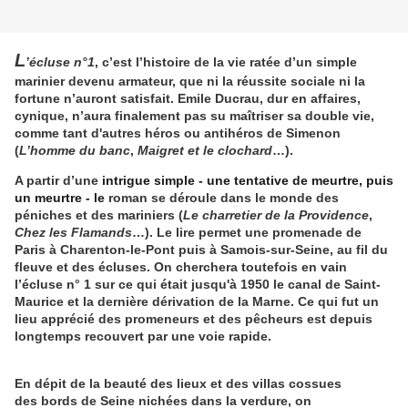
L
’écluse n°1
, c’est l’histoire de la vie ratée d’un simple
marinier devenu armateur, que ni la réussite sociale ni la
fortune n’auront satisfait. Emile Ducrau, dur en affaires,
cynique, n’aura finalement pas su maîtriser sa double vie,
comme tant d'autres héros ou antihéros de Simenon
(
L’homme du banc
,
Maigret et le clochard
…).
A partir d’une
intrigue simple - une tentative de meurtre, puis
un meurtre - le
roman se déroule dans le monde des
péniches et des mariniers (
Le charretier de la Providence
,
Chez les Flamands
…). Le lire permet une promenade de
Paris à Charenton-le-Pont puis à Samois-sur-Seine, au fil du
fleuve et des écluses. On cherchera toutefois en vain
l’écluse n° 1 sur ce qui était jusqu'à 1950 le canal de Saint-
Maurice et la dernière dérivation de la Marne. Ce qui fut un
lieu apprécié des promeneurs et des pêcheurs est depuis
longtemps recouvert par une voie rapide.
En dépit de la beauté des lieux et des villas cossues
des bords de Seine nichées dans la verdure, on