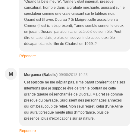
"Quand la bête meure". Yanne y était impérial, presque
caricatural, horrible dans la gratuité méchante, agissant sur le
spectateur comme une craie crissant sur le tableau noir.
Quand est t'il avec Ducrau ? Si Maigret colle assez bien à
Cremer (il est ici très présent), Yanne semble sonner le creux
en jouant Ducrau, parait un tantinet à côté de son rôle. Peut-
être en attendais-je plus, en souvenir de cet odieux rôle
décapant dans le film de Chabrol en 1969..?
Répondre
M
Morganex (Babelio)
09/08/2018 19:23
Cet épisode ne me déplait pas. Il me parait cohérent dans ses
intentions que je suppose être de tirer le portrait de cette
grande gueule désenchantée de Ducrau. Maigret se gomme
presque du paysage. Surgissent des personnages annexes
qui ont beaucoup de relief. Mon seul regret, celui d'une Aline
qui aurait presque mérité plus d'importance, plus de
présence, plus d'explications sur sa nature.
Répondre