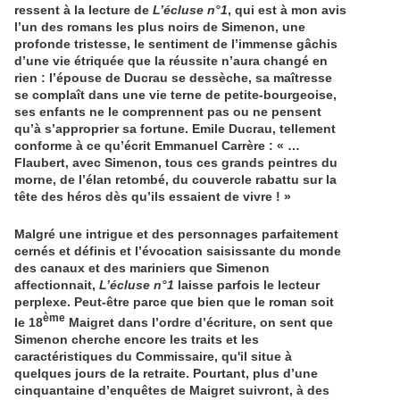
ressent à la lecture de
L’écluse n°1
, qui est à mon avis
l’un des romans les plus noirs de Simenon, une
profonde tristesse, le sentiment de l’immense gâchis
d’une vie étriquée que la réussite n’aura changé en
rien : l’épouse de Ducrau se dessèche, sa maîtresse
se complaît dans une vie terne de petite-bourgeoise,
ses enfants ne le comprennent pas ou ne pensent
qu’à s’approprier sa fortune. Emile Ducrau, tellement
conforme à ce qu’écrit Emmanuel Carrère : « …
Flaubert, avec Simenon, tous ces grands peintres du
morne, de l’élan retombé, du couvercle rabattu sur la
tête des héros dès qu’ils essaient de vivre ! »
Malgré une intrigue et des personnages parfaitement
cernés et définis et l’évocation saisissante du monde
des canaux et des mariniers que Simenon
affectionnait,
L’écluse n°1
laisse parfois le lecteur
perplexe. Peut-être parce que bien que le roman soit
ème
le 18
Maigret dans l’ordre d’écriture, on sent que
Simenon cherche encore les traits et les
caractéristiques du Commissaire, qu'il situe à
quelques jours de la retraite. Pourtant, plus d’une
cinquantaine d’enquêtes de Maigret suivront, à des