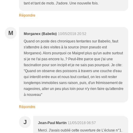
tant et tant de mots. J'adore. Une nouvelle fois.
Répondre
M
Morganex (Babelio)
10/05/2018 20:52
Quand on poste des chroniques tentantes sur Babelio, faut
s'attendre à des visites à la source (mon pseudo est
Morganex). Alors pourquoi ce Maigret plus qu'un autre surtout
si je ne l'ai pas encore lu..? Peut-être parce que j'ai une
fascination pour son incipit et je ne sais pas pourquoi. Je cite:
"Quand on observe des poissons à travers une couche d'eau
qui interdit entre eux et nous tout contact, on les voit rester
longtemps immobiles sans raison, puis, d'un frémissement de
nageoires, aller un peu plus loin pour n'y rien faire qu'attendre
à nouveau"
Répondre
J
Jean-Paul Martin
11/05/2018 06:57
Merci. J'avais oublié cette ouverture de L’écluse n°1.